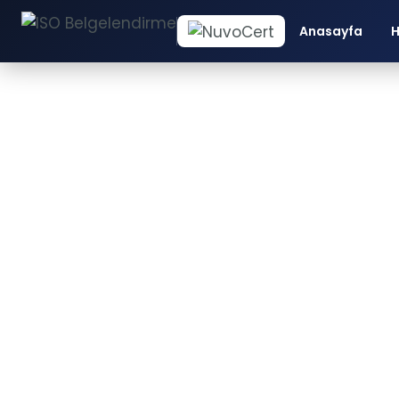
Anasayfa
H
İS