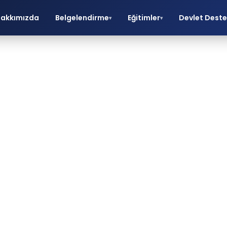
akkımızda
Belgelendirme
Eğitimler
Devlet Deste
▾
▾
Eğitimler
O belgelendirme, eğitim ve danışmanlık hizmetle