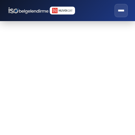
İletişim
İSO belgelendirme, eğitim ve danışmanlık
hizmetleri.
📞 Bize Ulaşın