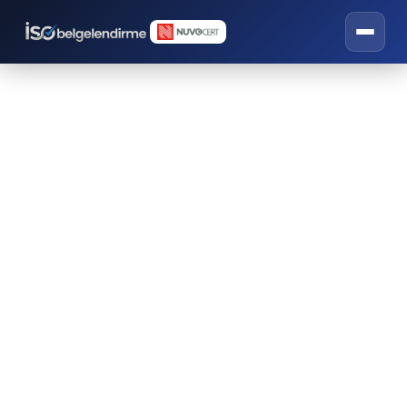
İş Sağlığı ve Güvenliği
Eğitimleri
İSO belgelendirme, eğitim ve danışmanlık
hizmetleri.