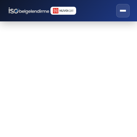
Bilecik ISO Belgesi
Danışmanlığı
İSO belgelendirme, eğitim ve danışmanlık
hizmetleri.
BILECIK ISO BELGESI TEKLIF FORMU