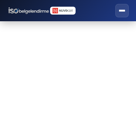
Tulum CE Belgesi
İSO belgelendirme, eğitim ve danışmanlık
hizmetleri.
🇪🇺 CE Belgelendirme