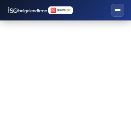
HACCP Belgesi
İSO belgelendirme, eğitim ve danışmanlık
hizmetleri.
🏅 GIDA SEKTÖRÜ