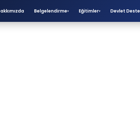
akkımızda
Belgelendirme
Eğitimler
Devlet Deste
▾
▾
CE Belgesi ve
Sertifikası
O belgelendirme, eğitim ve danışmanlık hizmetle