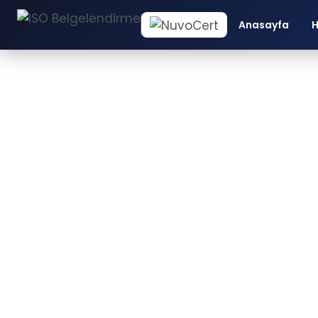
Anasayfa
H
İS