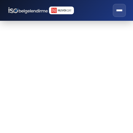
Osmaniye ISO Belgesi
Danışmanlığı
İSO belgelendirme, eğitim ve danışmanlık
hizmetleri.
OSMANIYE ISO BELGESI TEKLIF FORMU