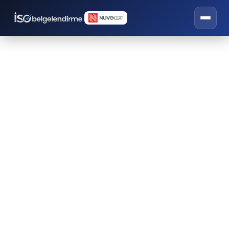
ISCC Belgelendirme
İSO belgelendirme, eğitim ve danışmanlık
hizmetleri.
GIDA SEKTÖRÜ