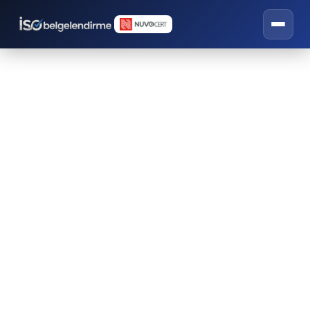
Diyarbakır ISO Belgesi
Danışmanlığı
İSO belgelendirme, eğitim ve danışmanlık
hizmetleri.
DIYARBAKIR ISO BELGESI TEKLIF FORMU