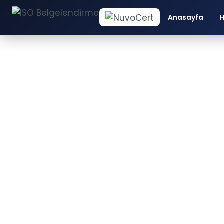
Anasayfa
H
İS