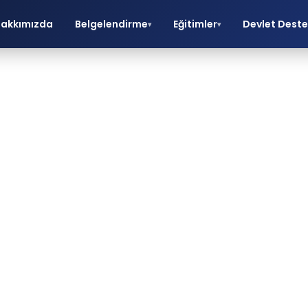
akkımızda
Belgelendirme
Eğitimler
Devlet Deste
▾
▾
Kimyasal
Maddelerle
Çalışma Eğitim
O belgelendirme, eğitim ve danışmanlık hizmetle