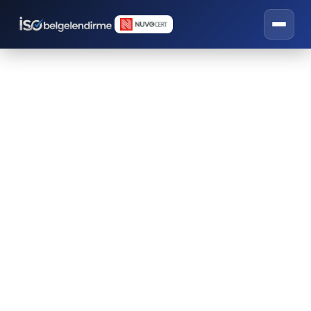
Ekolojik Medikal
Belgesi
İSO belgelendirme, eğitim ve danışmanlık
hizmetleri.