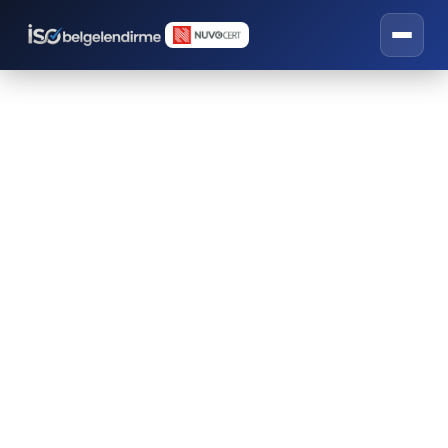
ISO Belgesi Teklif Al
İSO belgelendirme, eğitim ve danışmanlık
hizmetleri.
ISO 27001 Bilgi Güvenliği Yönetim Sistemi