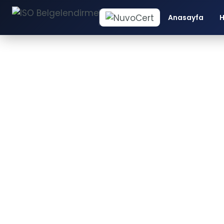
Anasayfa
H
İS