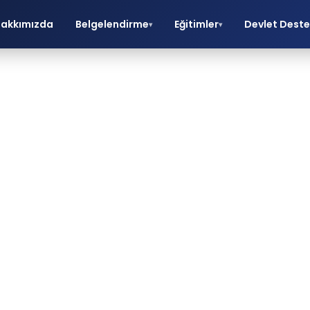
akkımızda
Belgelendirme
Eğitimler
Devlet Deste
▾
▾
Çevre Bilinci v
Farkındalık
Eğitimi
O belgelendirme, eğitim ve danışmanlık hizmetle