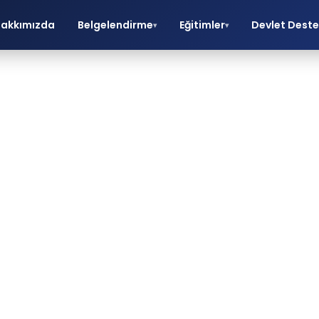
akkımızda
Belgelendirme
Eğitimler
Devlet Deste
▾
▾
Tıbbi Cihazlard
CE Belgesi
O belgelendirme, eğitim ve danışmanlık hizmetle