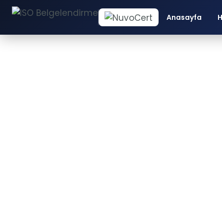
Anasayfa
H
İS