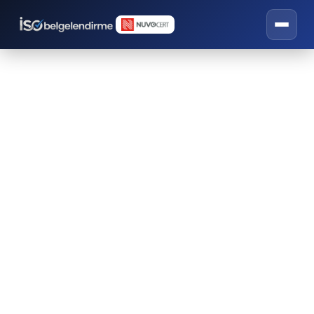
BSCI / SEDEX / SMETA
Hazırlama Eğitimi
İSO belgelendirme, eğitim ve danışmanlık
hizmetleri.