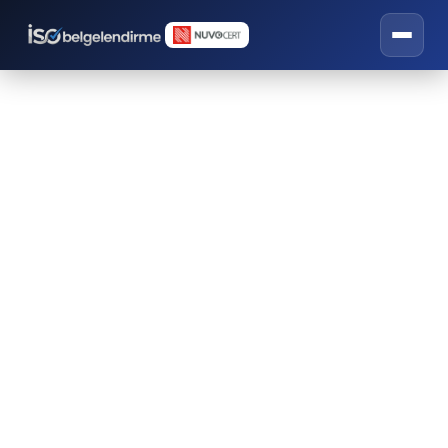
BRC Belgesi
İSO belgelendirme, eğitim ve danışmanlık
hizmetleri.
GIDA SEKTÖRÜ