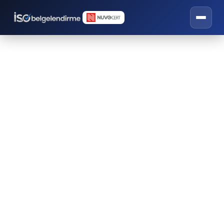
Ekolojik Tarım Belgesi
İSO belgelendirme, eğitim ve danışmanlık
hizmetleri.
🌿 EKOLOJIK