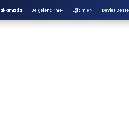
akkımızda
Belgelendirme
Eğitimler
Devlet Deste
▾
▾
ivas ISO Belge
Danışmanlığı
O belgelendirme, eğitim ve danışmanlık hizmetle