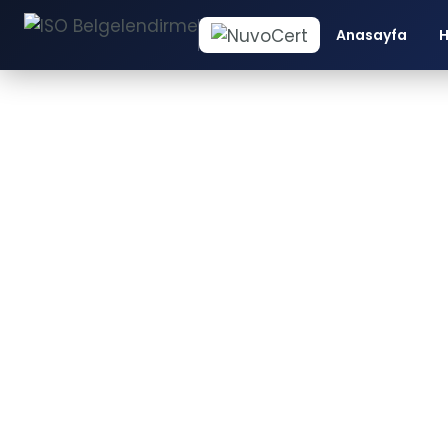
Anasayfa
H
S
İS
SIVAS ISO BELGESI TEKLIF FORMU