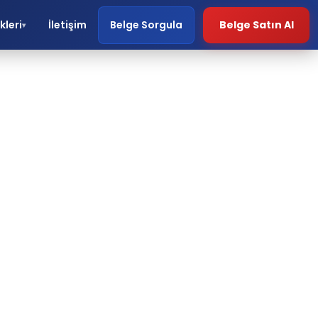
kleri
İletişim
Belge Sorgula
Belge Satın Al
▾
si
ri.