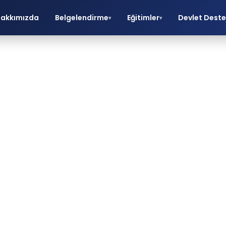
akkımızda
Belgelendirme
Eğitimler
Devlet Deste
▾
▾
ISO 22000 Gıd
Güvenliği
Yönetim Sistem
Belgesi