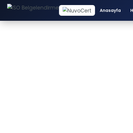
Anasayfa
H