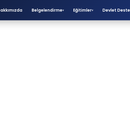
akkımızda
Belgelendirme
Eğitimler
Devlet Deste
▾
▾
akineler İçin 
Belgesi
O belgelendirme, eğitim ve danışmanlık hizmetle