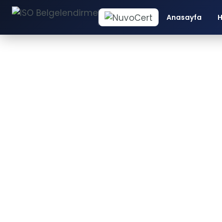
Anasayfa
H
M
İS