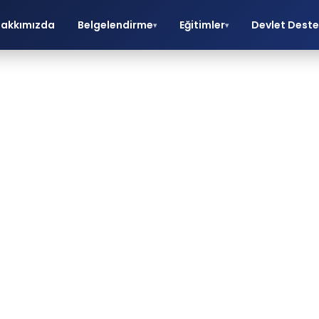
akkımızda
Belgelendirme
Eğitimler
Devlet Deste
▾
▾
001 Nedir? IS
esi Ne İşe Y