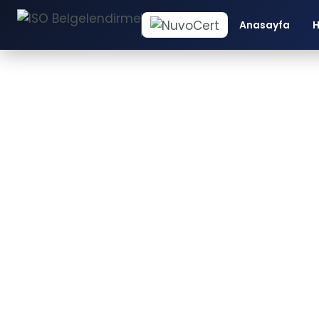
Anasayfa
H
ISO 9
Belg