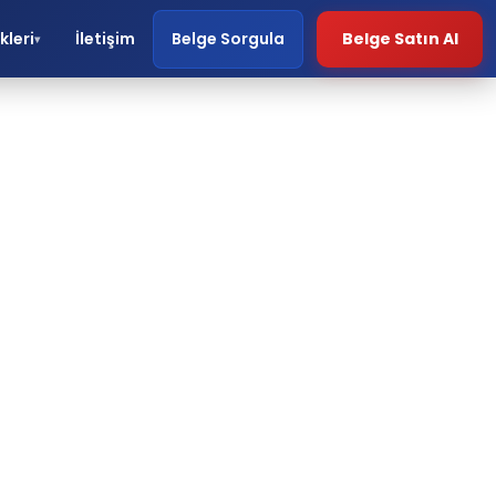
kleri
İletişim
Belge Sorgula
Belge Satın Al
▾
O 9001
arar?